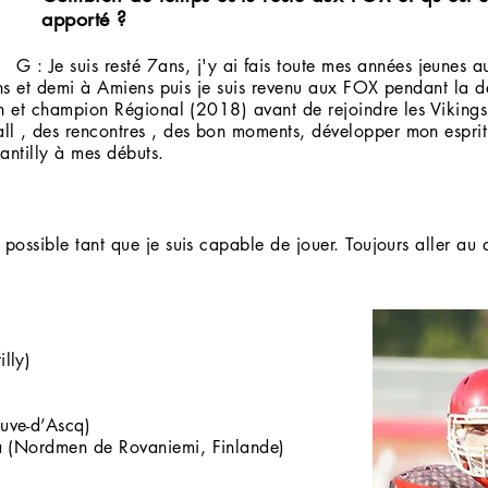
é ?
 fais toute mes années jeunes aux FOX
1 ans et demi à Amiens puis je suis revenu aux FOX pendant la 
ion et champion Régional (2018) avant de rejoindre les Vikings
ll , des rencontres , des bon moments, développer mon esprit
antilly à mes débuts.
 possible tant que je suis capable de jouer. Toujours aller au
lly)
uve-d’Ascq)
na (Nordmen de Rovaniemi, Finlande)