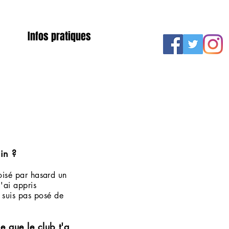
Infos pratiques
 ?
 croisé par hasard un
'ai appris
 suis pas posé de
 le club
t'a