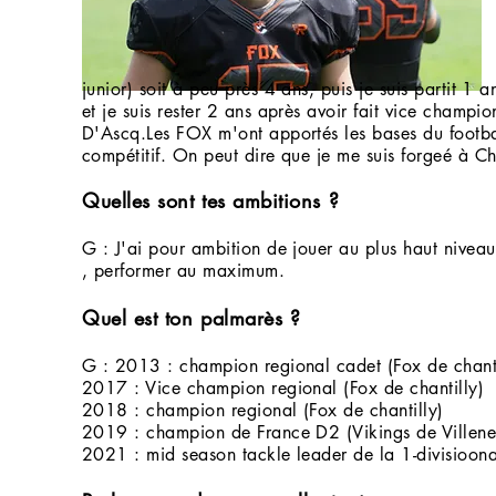
apport
G : Je suis resté 7ans, j'y ai
junior) soit à peu près 4 ans, puis je suis partit 
et je suis rester 2 ans après avoir fait vice champ
D'Ascq.Les FOX m'ont apportés les bases du footba
compétitif. On peut dire que je me suis forgeé à Ch
Quelles sont tes ambitions ?
G : J'ai pour ambition de jouer au plus haut niveau
, performer au maximum.
Quel est ton palmarès ?
G : 2013 : champion regional cadet (Fox de chanti
2017 : Vice champion regional (Fox de chantilly)
2018 : champion regional (Fox de chantilly)
2019 : champion de France D2 (Vikings de Villene
2021 : mid season tackle leader de la 1-divisioo