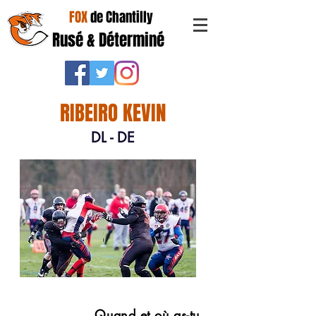
FOX
de Chantilly
Rusé & Déterminé
RIBEIRO KEVIN
DL - DE
Quand et où as-tu